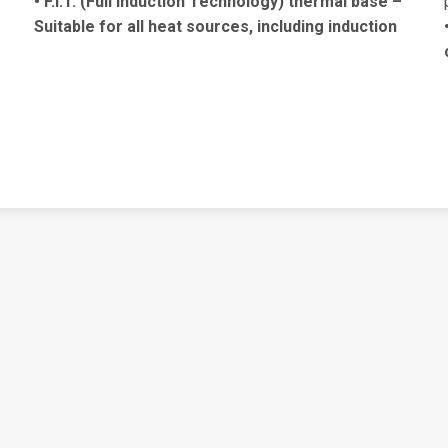
• F.I.T. (Full Induction Technology) thermal base –
Suitable for all heat sources, including induction